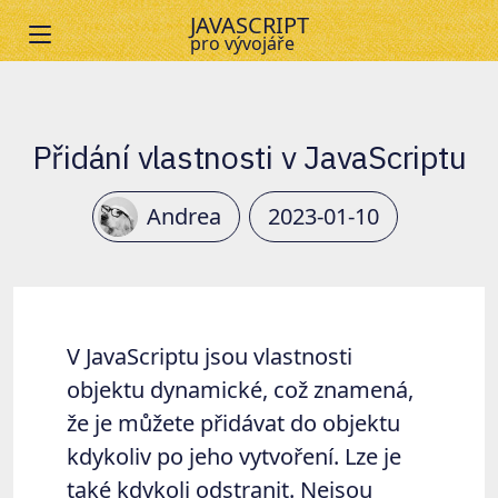
JAVASCRIPT
pro vývojáře
Základy jazyka
Funkce
Přidání vlastnosti v JavaScriptu
Objekty
Andrea
2023-01-10
Refaktoring
DOM
IT Školení
V JavaScriptu jsou vlastnosti
objektu dynamické, což znamená,
že je můžete přidávat do objektu
kdykoliv po jeho vytvoření. Lze je
také kdykoli odstranit. Nejsou